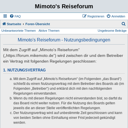
Mimoto's Reiseforum
FAQ
Registrieren
Anmelden
S
Startseite
Foren-Übersicht
Unbeantwortete Themen
Aktive Themen
Ungelesene Beiträge
u
c
Mimoto's Reiseforum - Nutzungsbedingungen
h
Mit dem Zugriff auf „Mimoto's Reiseforum“
e
(„https://forum.mikemoto.de“) wird zwischen dir und dem Betreiber
ein Vertrag mit folgenden Regelungen geschlossen:
1. NUTZUNGSVERTRAG
Mit dem Zugriff auf „Mimoto's Reiseforum“ (im Folgenden „das Board“)
schließt du einen Nutzungsvertrag mit dem Betreiber des Boards ab (im
Folgenden „Betreiber“) und erklärst dich mit den nachfolgenden
Regelungen einverstanden.
Wenn du mit diesen Regelungen nicht einverstanden bist, so darfst du
das Board nicht weiter nutzen. Für die Nutzung des Boards gelten
jeweils die an dieser Stelle veröffentlichten Regelungen.
Der Nutzungsvertrag wird auf unbestimmte Zeit geschlossen und kann
von beiden Seiten ohne Einhaltung einer Frist jederzeit gekündigt
werden.