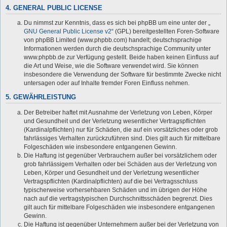
4. GENERAL PUBLIC LICENSE
Du nimmst zur Kenntnis, dass es sich bei phpBB um eine unter der „
GNU General Public License v2
“ (GPL) bereitgestellten Foren-Software
von phpBB Limited (www.phpbb.com) handelt; deutschsprachige
Informationen werden durch die deutschsprachige Community unter
www.phpbb.de zur Verfügung gestellt. Beide haben keinen Einfluss auf
die Art und Weise, wie die Software verwendet wird. Sie können
insbesondere die Verwendung der Software für bestimmte Zwecke nicht
untersagen oder auf Inhalte fremder Foren Einfluss nehmen.
5. GEWÄHRLEISTUNG
Der Betreiber haftet mit Ausnahme der Verletzung von Leben, Körper
und Gesundheit und der Verletzung wesentlicher Vertragspflichten
(Kardinalpflichten) nur für Schäden, die auf ein vorsätzliches oder grob
fahrlässiges Verhalten zurückzuführen sind. Dies gilt auch für mittelbare
Folgeschäden wie insbesondere entgangenen Gewinn.
Die Haftung ist gegenüber Verbrauchern außer bei vorsätzlichem oder
grob fahrlässigem Verhalten oder bei Schäden aus der Verletzung von
Leben, Körper und Gesundheit und der Verletzung wesentlicher
Vertragspflichten (Kardinalpflichten) auf die bei Vertragsschluss
typischerweise vorhersehbaren Schäden und im übrigen der Höhe
nach auf die vertragstypischen Durchschnittsschäden begrenzt. Dies
gilt auch für mittelbare Folgeschäden wie insbesondere entgangenen
Gewinn.
Die Haftung ist gegenüber Unternehmern außer bei der Verletzung von