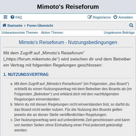
Mimoto's Reiseforum
FAQ
Registrieren
Anmelden
S
Startseite
Foren-Übersicht
Unbeantwortete Themen
Aktive Themen
Ungelesene Beiträge
u
c
Mimoto's Reiseforum - Nutzungsbedingungen
h
Mit dem Zugriff auf „Mimoto's Reiseforum“
e
(„https://forum.mikemoto.de“) wird zwischen dir und dem Betreiber
ein Vertrag mit folgenden Regelungen geschlossen:
1. NUTZUNGSVERTRAG
Mit dem Zugriff auf „Mimoto's Reiseforum“ (im Folgenden „das Board“)
schließt du einen Nutzungsvertrag mit dem Betreiber des Boards ab (im
Folgenden „Betreiber“) und erklärst dich mit den nachfolgenden
Regelungen einverstanden.
Wenn du mit diesen Regelungen nicht einverstanden bist, so darfst du
das Board nicht weiter nutzen. Für die Nutzung des Boards gelten
jeweils die an dieser Stelle veröffentlichten Regelungen.
Der Nutzungsvertrag wird auf unbestimmte Zeit geschlossen und kann
von beiden Seiten ohne Einhaltung einer Frist jederzeit gekündigt
werden.