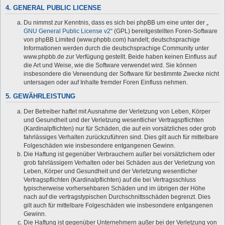
4. GENERAL PUBLIC LICENSE
Du nimmst zur Kenntnis, dass es sich bei phpBB um eine unter der „
GNU General Public License v2
“ (GPL) bereitgestellten Foren-Software
von phpBB Limited (www.phpbb.com) handelt; deutschsprachige
Informationen werden durch die deutschsprachige Community unter
www.phpbb.de zur Verfügung gestellt. Beide haben keinen Einfluss auf
die Art und Weise, wie die Software verwendet wird. Sie können
insbesondere die Verwendung der Software für bestimmte Zwecke nicht
untersagen oder auf Inhalte fremder Foren Einfluss nehmen.
5. GEWÄHRLEISTUNG
Der Betreiber haftet mit Ausnahme der Verletzung von Leben, Körper
und Gesundheit und der Verletzung wesentlicher Vertragspflichten
(Kardinalpflichten) nur für Schäden, die auf ein vorsätzliches oder grob
fahrlässiges Verhalten zurückzuführen sind. Dies gilt auch für mittelbare
Folgeschäden wie insbesondere entgangenen Gewinn.
Die Haftung ist gegenüber Verbrauchern außer bei vorsätzlichem oder
grob fahrlässigem Verhalten oder bei Schäden aus der Verletzung von
Leben, Körper und Gesundheit und der Verletzung wesentlicher
Vertragspflichten (Kardinalpflichten) auf die bei Vertragsschluss
typischerweise vorhersehbaren Schäden und im übrigen der Höhe
nach auf die vertragstypischen Durchschnittsschäden begrenzt. Dies
gilt auch für mittelbare Folgeschäden wie insbesondere entgangenen
Gewinn.
Die Haftung ist gegenüber Unternehmern außer bei der Verletzung von