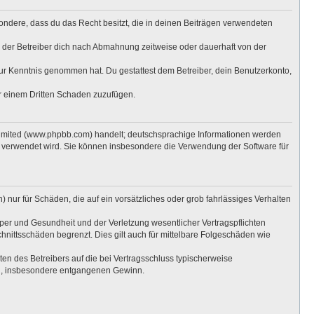
esondere, dass du das Recht besitzt, die in deinen Beiträgen verwendeten
 der Betreiber dich nach Abmahnung zeitweise oder dauerhaft von der
t zur Kenntnis genommen hat. Du gestattest dem Betreiber, dein Benutzerkonto,
er einem Dritten Schaden zuzufügen.
Limited (www.phpbb.com) handelt; deutschsprachige Informationen werden
e verwendet wird. Sie können insbesondere die Verwendung der Software für
 nur für Schäden, die auf ein vorsätzliches oder grob fahrlässiges Verhalten
per und Gesundheit und der Verletzung wesentlicher Vertragspflichten
hnittsschäden begrenzt. Dies gilt auch für mittelbare Folgeschäden wie
n des Betreibers auf die bei Vertragsschluss typischerweise
en, insbesondere entgangenen Gewinn.