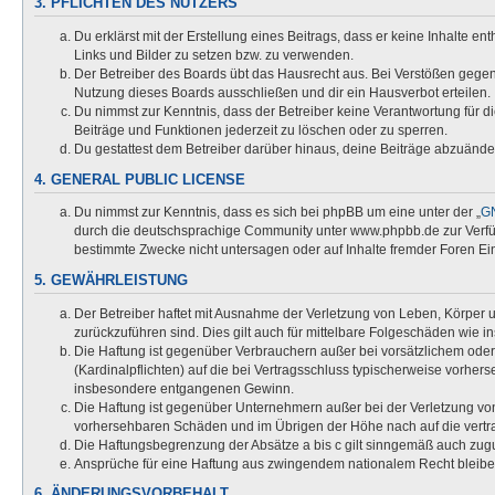
3. PFLICHTEN DES NUTZERS
Du erklärst mit der Erstellung eines Beitrags, dass er keine Inhalte e
Links und Bilder zu setzen bzw. zu verwenden.
Der Betreiber des Boards übt das Hausrecht aus. Bei Verstößen gege
Nutzung dieses Boards ausschließen und dir ein Hausverbot erteilen.
Du nimmst zur Kenntnis, dass der Betreiber keine Verantwortung für die
Beiträge und Funktionen jederzeit zu löschen oder zu sperren.
Du gestattest dem Betreiber darüber hinaus, deine Beiträge abzuände
4. GENERAL PUBLIC LICENSE
Du nimmst zur Kenntnis, dass es sich bei phpBB um eine unter der „
GN
durch die deutschsprachige Community unter www.phpbb.de zur Verfügu
bestimmte Zwecke nicht untersagen oder auf Inhalte fremder Foren Ei
5. GEWÄHRLEISTUNG
Der Betreiber haftet mit Ausnahme der Verletzung von Leben, Körper un
zurückzuführen sind. Dies gilt auch für mittelbare Folgeschäden wi
Die Haftung ist gegenüber Verbrauchern außer bei vorsätzlichem oder
(Kardinalpflichten) auf die bei Vertragsschluss typischerweise vorhe
insbesondere entgangenen Gewinn.
Die Haftung ist gegenüber Unternehmern außer bei der Verletzung von
vorhersehbaren Schäden und im Übrigen der Höhe nach auf die vertra
Die Haftungsbegrenzung der Absätze a bis c gilt sinngemäß auch zugun
Ansprüche für eine Haftung aus zwingendem nationalem Recht bleibe
6. ÄNDERUNGSVORBEHALT