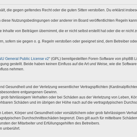
nthält, die gegen geltendes Recht oder die guten Sitten verstoßen. Du erklärst insb
n diese Nutzungsbedingungen oder anderer im Board veröffentlichten Regeln kann
 Inhalte von Beiträgen übernimmt, die er nicht selbst erstellt hat oder die er nich
rn, sofern sie gegen o. g. Regeln verstoßen oder geeignet sind, dem Betreiber od
U General Public License v2
“ (GPL) bereitgestellten Foren-Software von phpBB 
ng gestellt. Beide haben keinen Einfluss auf die Art und Weise, wie die Softwar
nfluss nehmen.
d Gesundheit und der Verletzung wesentlicher Vertragspflichten (Kardinalpflichten)
e insbesondere entgangenen Gewinn.
 grob fahrlässigem Verhalten oder bei Schäden aus der Verletzung von Leben, Kör
rsehbaren Schäden und im übrigen der Höhe nach auf die vertragstypischen Durchsc
 Leben, Körper und Gesundheit oder vorsätzlichem oder grob fahrlässigem Verhalte
gstypischen Durchschnittsschäden begrenzt. Dies gilt auch für mittelbare Schäd
sten der Mitarbeiter und Erfüllungsgehilfen des Betreibers.
n unberührt.