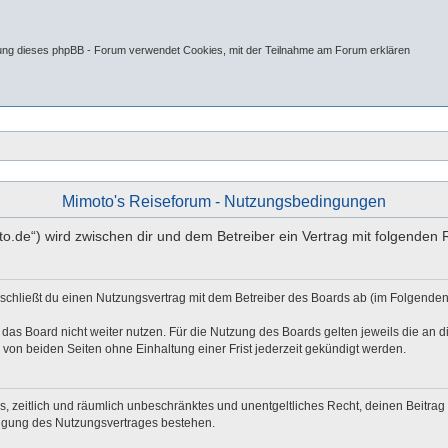
tung dieses phpBB - Forum verwendet Cookies, mit der Teilnahme am Forum erklären
Mimoto's Reiseforum - Nutzungsbedingungen
oto.de“) wird zwischen dir und dem Betreiber ein Vertrag mit folgende
 schließt du einen Nutzungsvertrag mit dem Betreiber des Boards ab (im Folgenden
das Board nicht weiter nutzen. Für die Nutzung des Boards gelten jeweils die an di
von beiden Seiten ohne Einhaltung einer Frist jederzeit gekündigt werden.
hes, zeitlich und räumlich unbeschränktes und unentgeltliches Recht, deinen Beitr
digung des Nutzungsvertrages bestehen.