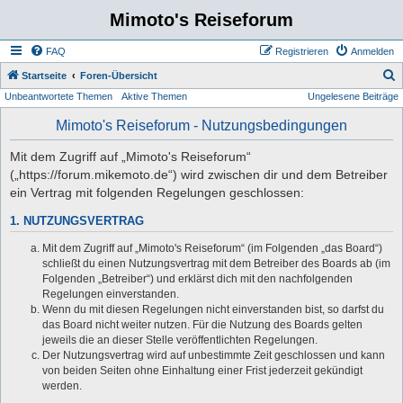
Mimoto's Reiseforum
FAQ
Registrieren
Anmelden
S
Startseite
Foren-Übersicht
Unbeantwortete Themen
Aktive Themen
Ungelesene Beiträge
u
c
Mimoto's Reiseforum - Nutzungsbedingungen
h
Mit dem Zugriff auf „Mimoto's Reiseforum“
e
(„https://forum.mikemoto.de“) wird zwischen dir und dem Betreiber
ein Vertrag mit folgenden Regelungen geschlossen:
1. NUTZUNGSVERTRAG
Mit dem Zugriff auf „Mimoto's Reiseforum“ (im Folgenden „das Board“)
schließt du einen Nutzungsvertrag mit dem Betreiber des Boards ab (im
Folgenden „Betreiber“) und erklärst dich mit den nachfolgenden
Regelungen einverstanden.
Wenn du mit diesen Regelungen nicht einverstanden bist, so darfst du
das Board nicht weiter nutzen. Für die Nutzung des Boards gelten
jeweils die an dieser Stelle veröffentlichten Regelungen.
Der Nutzungsvertrag wird auf unbestimmte Zeit geschlossen und kann
von beiden Seiten ohne Einhaltung einer Frist jederzeit gekündigt
werden.