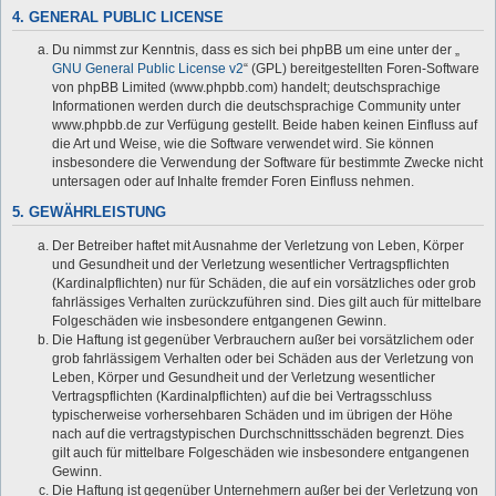
4. GENERAL PUBLIC LICENSE
Du nimmst zur Kenntnis, dass es sich bei phpBB um eine unter der „
GNU General Public License v2
“ (GPL) bereitgestellten Foren-Software
von phpBB Limited (www.phpbb.com) handelt; deutschsprachige
Informationen werden durch die deutschsprachige Community unter
www.phpbb.de zur Verfügung gestellt. Beide haben keinen Einfluss auf
die Art und Weise, wie die Software verwendet wird. Sie können
insbesondere die Verwendung der Software für bestimmte Zwecke nicht
untersagen oder auf Inhalte fremder Foren Einfluss nehmen.
5. GEWÄHRLEISTUNG
Der Betreiber haftet mit Ausnahme der Verletzung von Leben, Körper
und Gesundheit und der Verletzung wesentlicher Vertragspflichten
(Kardinalpflichten) nur für Schäden, die auf ein vorsätzliches oder grob
fahrlässiges Verhalten zurückzuführen sind. Dies gilt auch für mittelbare
Folgeschäden wie insbesondere entgangenen Gewinn.
Die Haftung ist gegenüber Verbrauchern außer bei vorsätzlichem oder
grob fahrlässigem Verhalten oder bei Schäden aus der Verletzung von
Leben, Körper und Gesundheit und der Verletzung wesentlicher
Vertragspflichten (Kardinalpflichten) auf die bei Vertragsschluss
typischerweise vorhersehbaren Schäden und im übrigen der Höhe
nach auf die vertragstypischen Durchschnittsschäden begrenzt. Dies
gilt auch für mittelbare Folgeschäden wie insbesondere entgangenen
Gewinn.
Die Haftung ist gegenüber Unternehmern außer bei der Verletzung von