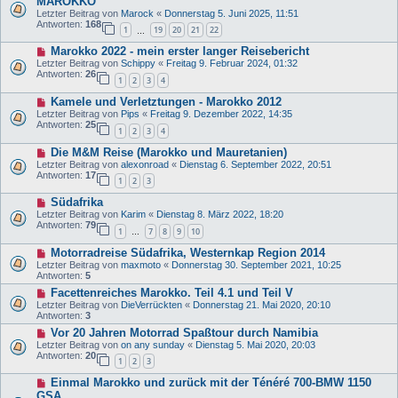
MAROKKO
Letzter Beitrag von
Marock
«
Donnerstag 5. Juni 2025, 11:51
Antworten:
168
1
19
20
21
22
…
Marokko 2022 - mein erster langer Reisebericht
Letzter Beitrag von
Schippy
«
Freitag 9. Februar 2024, 01:32
Antworten:
26
1
2
3
4
Kamele und Verletztungen - Marokko 2012
Letzter Beitrag von
Pips
«
Freitag 9. Dezember 2022, 14:35
Antworten:
25
1
2
3
4
Die M&M Reise (Marokko und Mauretanien)
Letzter Beitrag von
alexonroad
«
Dienstag 6. September 2022, 20:51
Antworten:
17
1
2
3
Südafrika
Letzter Beitrag von
Karim
«
Dienstag 8. März 2022, 18:20
Antworten:
79
1
7
8
9
10
…
Motorradreise Südafrika, Westernkap Region 2014
Letzter Beitrag von
maxmoto
«
Donnerstag 30. September 2021, 10:25
Antworten:
5
Facettenreiches Marokko. Teil 4.1 und Teil V
Letzter Beitrag von
DieVerrückten
«
Donnerstag 21. Mai 2020, 20:10
Antworten:
3
Vor 20 Jahren Motorrad Spaßtour durch Namibia
Letzter Beitrag von
on any sunday
«
Dienstag 5. Mai 2020, 20:03
Antworten:
20
1
2
3
Einmal Marokko und zurück mit der Ténéré 700-BMW 1150
GSA