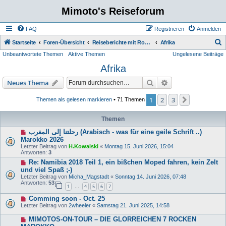
Mimoto's Reiseforum
FAQ
Registrieren
Anmelden
S
Startseite
Foren-Übersicht
Reiseberichte mit Route Fotos und Film
Afrika
Unbeantwortete Themen
Aktive Themen
Ungelesene Beiträge
u
Afrika
c
h
Suche
Erweiterte Suche
Neues Thema
e
1
2
3
Nächste
Themen als gelesen markieren
• 71 Themen
Themen
رحلتنا إلى المغرب (Arabisch - was für eine geile Schrift ..)
Marokko 2026
Letzter Beitrag von
H.Kowalski
«
Montag 15. Juni 2026, 15:04
Antworten:
3
Re: Namibia 2018 Teil 1, ein bißchen Moped fahren, kein Zelt
und viel Spaß ;-)
Letzter Beitrag von
Micha_Magstadt
«
Sonntag 14. Juni 2026, 07:48
Antworten:
53
1
4
5
6
7
…
Comming soon - Oct. 25
Letzter Beitrag von
2wheeler
«
Samstag 21. Juni 2025, 14:58
MIMOTOS-ON-TOUR – DIE GLORREICHEN 7 ROCKEN