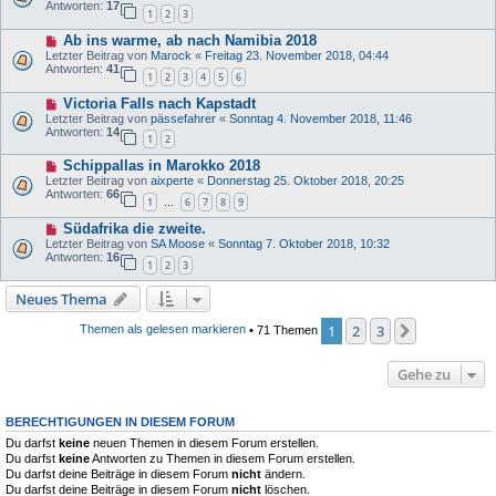
Antworten:
17
1
2
3
Ab ins warme, ab nach Namibia 2018
Letzter Beitrag von
Marock
«
Freitag 23. November 2018, 04:44
Antworten:
41
1
2
3
4
5
6
Victoria Falls nach Kapstadt
Letzter Beitrag von
pässefahrer
«
Sonntag 4. November 2018, 11:46
Antworten:
14
1
2
Schippallas in Marokko 2018
Letzter Beitrag von
aixperte
«
Donnerstag 25. Oktober 2018, 20:25
Antworten:
66
1
6
7
8
9
…
Südafrika die zweite.
Letzter Beitrag von
SA Moose
«
Sonntag 7. Oktober 2018, 10:32
Antworten:
16
1
2
3
Neues Thema
1
2
3
Nächste
Themen als gelesen markieren
• 71 Themen
Gehe zu
BERECHTIGUNGEN IN DIESEM FORUM
Du darfst
keine
neuen Themen in diesem Forum erstellen.
Du darfst
keine
Antworten zu Themen in diesem Forum erstellen.
Du darfst deine Beiträge in diesem Forum
nicht
ändern.
Du darfst deine Beiträge in diesem Forum
nicht
löschen.