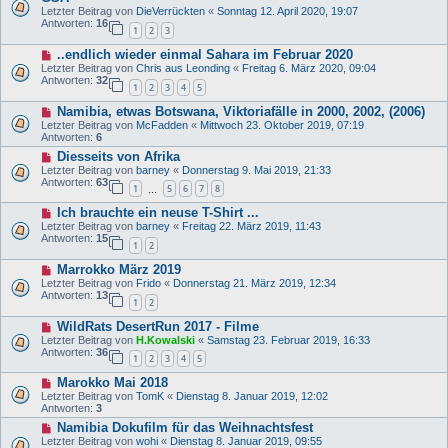
Letzter Beitrag von
DieVerrückten
«
Sonntag 12. April 2020, 19:07
Antworten:
16
1
2
3
..endlich wieder einmal Sahara im Februar 2020
Letzter Beitrag von
Chris aus Leonding
«
Freitag 6. März 2020, 09:04
Antworten:
32
1
2
3
4
5
Namibia, etwas Botswana, Viktoriafälle in 2000, 2002, (2006)
Letzter Beitrag von
McFadden
«
Mittwoch 23. Oktober 2019, 07:19
Antworten:
6
Diesseits von Afrika
Letzter Beitrag von
barney
«
Donnerstag 9. Mai 2019, 21:33
Antworten:
63
1
5
6
7
8
…
Ich brauchte ein neuse T-Shirt ...
Letzter Beitrag von
barney
«
Freitag 22. März 2019, 11:43
Antworten:
15
1
2
Marrokko März 2019
Letzter Beitrag von
Frido
«
Donnerstag 21. März 2019, 12:34
Antworten:
13
1
2
WildRats DesertRun 2017 - Filme
Letzter Beitrag von
H.Kowalski
«
Samstag 23. Februar 2019, 16:33
Antworten:
36
1
2
3
4
5
Marokko Mai 2018
Letzter Beitrag von
TomK
«
Dienstag 8. Januar 2019, 12:02
Antworten:
3
Namibia Dokufilm für das Weihnachtsfest
Letzter Beitrag von
wohi
«
Dienstag 8. Januar 2019, 09:55