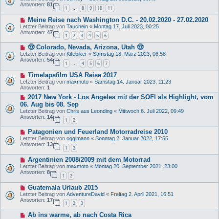
Antworten:
81
1
8
9
10
11
…
Meine Reise nach Washington D.C. - 20.02.2020 - 27.02.2020
Letzter Beitrag von
Tauchein
«
Montag 17. Juli 2023, 00:25
Antworten:
47
1
2
3
4
5
6
🤠 Colorado, Nevada, Arizona, Utah 🤠
Letzter Beitrag von
Kitebiker
«
Samstag 18. März 2023, 06:58
Antworten:
54
1
4
5
6
7
…
Timelapsfilm USA Reise 2017
Letzter Beitrag von
maxmoto
«
Samstag 14. Januar 2023, 11:23
Antworten:
1
2017 New York - Los Angeles mit der SOFI als Highlight, vom
06. Aug bis 08. Sep
Letzter Beitrag von
Chris aus Leonding
«
Mittwoch 6. Juli 2022, 09:49
Antworten:
14
1
2
Patagonien und Feuerland Motorradreise 2010
Letzter Beitrag von
oggimann
«
Sonntag 2. Januar 2022, 17:55
Antworten:
13
1
2
Argentinien 2008/2009 mit dem Motorrad
Letzter Beitrag von
maxmoto
«
Montag 20. September 2021, 23:00
Antworten:
8
1
2
Guatemala Urlaub 2015
Letzter Beitrag von
AdventureDavid
«
Freitag 2. April 2021, 16:51
Antworten:
17
1
2
3
Ab ins warme, ab nach Costa Rica