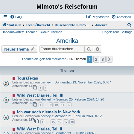
Mimoto's Reiseforum
FAQ
Registrieren
Anmelden
S
Startseite
Foren-Übersicht
Reiseberichte mit Route Fotos und Film
Amerika
Unbeantwortete Themen
Aktive Themen
Ungelesene Beiträge
u
Amerika
c
h
Suche
Erweiterte Suche
Neues Thema
e
1
2
3
Nächste
Themen als gelesen markieren
• 66 Themen
Themen
TouraTexas
Letzter Beitrag von
barney
«
Donnerstag 13. November 2025, 08:07
Antworten:
14
1
2
Wild West Diaries, Teil III
Letzter Beitrag von
ReinerH
«
Sonntag 25. Februar 2024, 14:20
Antworten:
92
1
9
10
11
12
…
Ich war noch niemals in New York.
Letzter Beitrag von
barney
«
Mittwoch 21. Februar 2024, 07:29
Antworten:
137
1
15
16
17
18
…
Wild West Diaries, Teil II
Letzter Beitrag von
barney
«
Sonntag 23. Juli 2023, 06:48