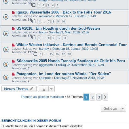
Antworten:
36
1
2
3
4
5
Iguazu Wasserfälle 2006 , Back to the Falls Tour 2016
Letzter Beitrag von
maxmoto
«
Mittwoch 17. Juli 2019, 13:49
Antworten:
78
1
7
8
9
10
…
USA2018...Ein Roadtrip durch den Süd-Westen
Letzter Beitrag von
boro
«
Sonntag 3. März 2019, 22:02
Antworten:
87
1
8
9
10
11
…
Wilder Westen inklusive - Katrins und Bernds Centennial Tour
Letzter Beitrag von
barney
«
Dienstag 15. Januar 2019, 10:08
Antworten:
137
1
15
16
17
18
…
Südamerika 2005 Honda Transalp Santiago de Chile bis Peru
Letzter Beitrag von
oggimann
«
Freitag 28. Dezember 2018, 13:39
Antworten:
6
Patagonien, im Land der rauhen Winde; "Der Süden"
Letzter Beitrag von
Quhpilot
«
Dienstag 27. November 2018, 10:34
Antworten:
7
Neues Thema
1
2
3
Nächste
Themen als gelesen markieren
• 66 Themen
Gehe zu
BERECHTIGUNGEN IN DIESEM FORUM
Du darfst
keine
neuen Themen in diesem Forum erstellen.