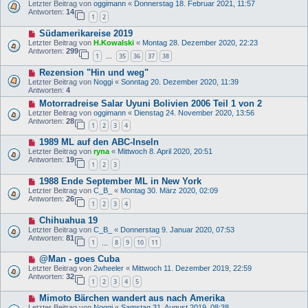
Letzter Beitrag von
oggimann
«
Donnerstag 18. Februar 2021, 11:57
Antworten:
14
1
2
Südamerikareise 2019
Letzter Beitrag von
H.Kowalski
«
Montag 28. Dezember 2020, 22:23
Antworten:
299
1
35
36
37
38
…
Rezension "Hin und weg"
Letzter Beitrag von
Noggi
«
Sonntag 20. Dezember 2020, 11:39
Antworten:
4
Motorradreise Salar Uyuni Bolivien 2006 Teil 1 von 2
Letzter Beitrag von
oggimann
«
Dienstag 24. November 2020, 13:56
Antworten:
28
1
2
3
4
1989 ML auf den ABC-Inseln
Letzter Beitrag von
ryna
«
Mittwoch 8. April 2020, 20:51
Antworten:
19
1
2
3
1988 Ende September ML in New York
Letzter Beitrag von
C_B_
«
Montag 30. März 2020, 02:09
Antworten:
26
1
2
3
4
Chihuahua 19
Letzter Beitrag von
C_B_
«
Donnerstag 9. Januar 2020, 07:53
Antworten:
81
1
8
9
10
11
…
@Man - goes Cuba
Letzter Beitrag von
2wheeler
«
Mittwoch 11. Dezember 2019, 22:59
Antworten:
32
1
2
3
4
5
Mimoto Bärchen wandert aus nach Amerika
Letzter Beitrag von
Noggi
«
Samstag 31. August 2019, 08:38