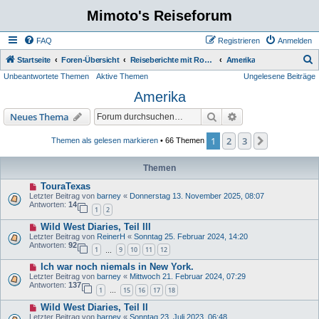
Mimoto's Reiseforum
FAQ
Registrieren
Anmelden
S
Startseite
Foren-Übersicht
Reiseberichte mit Route Fotos und Film
Amerika
Unbeantwortete Themen
Aktive Themen
Ungelesene Beiträge
u
Amerika
c
h
Suche
Erweiterte Suche
Neues Thema
e
1
2
3
Nächste
Themen als gelesen markieren
• 66 Themen
Themen
TouraTexas
Letzter Beitrag von
barney
«
Donnerstag 13. November 2025, 08:07
Antworten:
14
1
2
Wild West Diaries, Teil III
Letzter Beitrag von
ReinerH
«
Sonntag 25. Februar 2024, 14:20
Antworten:
92
1
9
10
11
12
…
Ich war noch niemals in New York.
Letzter Beitrag von
barney
«
Mittwoch 21. Februar 2024, 07:29
Antworten:
137
1
15
16
17
18
…
Wild West Diaries, Teil II
Letzter Beitrag von
barney
«
Sonntag 23. Juli 2023, 06:48