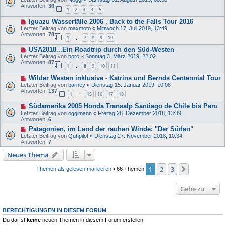
Antworten:
36
1
2
3
4
5
Iguazu Wasserfälle 2006 , Back to the Falls Tour 2016
Letzter Beitrag von
maxmoto
«
Mittwoch 17. Juli 2019, 13:49
Antworten:
78
1
7
8
9
10
…
USA2018...Ein Roadtrip durch den Süd-Westen
Letzter Beitrag von
boro
«
Sonntag 3. März 2019, 22:02
Antworten:
87
1
8
9
10
11
…
Wilder Westen inklusive - Katrins und Bernds Centennial Tour
Letzter Beitrag von
barney
«
Dienstag 15. Januar 2019, 10:08
Antworten:
137
1
15
16
17
18
…
Südamerika 2005 Honda Transalp Santiago de Chile bis Peru
Letzter Beitrag von
oggimann
«
Freitag 28. Dezember 2018, 13:39
Antworten:
6
Patagonien, im Land der rauhen Winde; "Der Süden"
Letzter Beitrag von
Quhpilot
«
Dienstag 27. November 2018, 10:34
Antworten:
7
Neues Thema
1
2
3
Nächste
Themen als gelesen markieren
• 66 Themen
Gehe zu
BERECHTIGUNGEN IN DIESEM FORUM
Du darfst
keine
neuen Themen in diesem Forum erstellen.