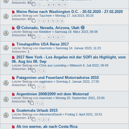
Antworten:
81
1
8
9
10
11
…
Meine Reise nach Washington D.C. - 20.02.2020 - 27.02.2020
Letzter Beitrag von
Tauchein
«
Montag 17. Juli 2023, 00:25
Antworten:
47
1
2
3
4
5
6
🤠 Colorado, Nevada, Arizona, Utah 🤠
Letzter Beitrag von
Kitebiker
«
Samstag 18. März 2023, 06:58
Antworten:
54
1
4
5
6
7
…
Timelapsfilm USA Reise 2017
Letzter Beitrag von
maxmoto
«
Samstag 14. Januar 2023, 11:23
Antworten:
1
2017 New York - Los Angeles mit der SOFI als Highlight, vom
06. Aug bis 08. Sep
Letzter Beitrag von
Chris aus Leonding
«
Mittwoch 6. Juli 2022, 09:49
Antworten:
14
1
2
Patagonien und Feuerland Motorradreise 2010
Letzter Beitrag von
oggimann
«
Sonntag 2. Januar 2022, 17:55
Antworten:
13
1
2
Argentinien 2008/2009 mit dem Motorrad
Letzter Beitrag von
maxmoto
«
Montag 20. September 2021, 23:00
Antworten:
8
1
2
Guatemala Urlaub 2015
Letzter Beitrag von
AdventureDavid
«
Freitag 2. April 2021, 16:51
Antworten:
17
1
2
3
Ab ins warme, ab nach Costa Rica