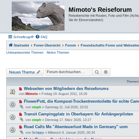
Mimoto's Reiseforum
Reiseberichte mit Routen, Foto und Film (Ach
Sie ihr Einverständnis!)
Schnellzugriff
FAQ
Startseite
Foren-Übersicht
Forum
Freundschafts Foren und Webseite
Unbeantwortete Themen
Aktive Themen
Suche
Erweiterte Such
Neues Thema
Themen
Webseiten von Mitgliedern des Reiseforums
von
Mimoto
»
Freitag 19. August 2011, 16:26
FlowerPott, die Kompost-Trockentrenntoilette für echte Cam
von
steph
»
Samstag 11. Juli 2026, 20:52
Transit Campingplatz in Oberbayern für Anhängerpiloten
von
steph
»
Dienstag 17. März 2026, 13:27
Road Calls Me "Abenteuerlust Made in Germany" uvm
von
Schippy
»
Mittwoch 8. Januar 2025, 00:34