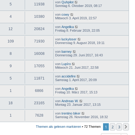
von
Quhpilot
5
11938
Sonntag 6. Oktober 2019, 08:17
von
cowy
4
10380
Mittwoch 3. April 2019, 22:57
von
Angelika
12
20824
Freitag 8. Februar 2019, 22:05
von
luckyloser
109
71930
Donnerstag 9. August 2018, 19:11
von
barney
8
16008
Donnerstag 29. Juni 2017, 16:43
von
Lupíro
9
17055
Mittwoch 21. Juni 2017, 22:58
von
accidefire
5
11871
Samstag 1. April 2017, 20:09
von
Angelika
1
6866
Freitag 10. März 2017, 15:13
von
Andreas W.
18
23165
Montag 23. Januar 2017, 13:15
von
trentino biker
1
7628
Samstag 26. November 2016, 18:32
1
2
3
Nä
Themen als gelesen markieren
• 72 Themen