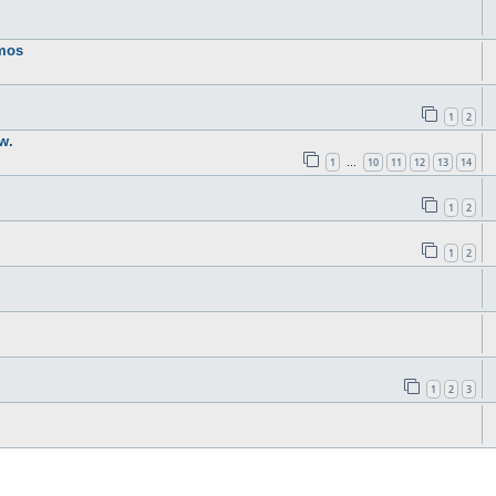
smos
1
2
w.
1
10
11
12
13
14
…
1
2
1
2
1
2
3