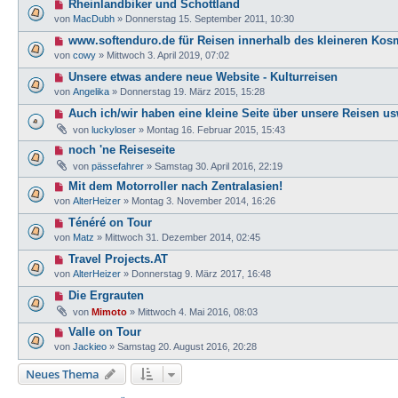
Rheinlandbiker und Schottland
von
MacDubh
»
Donnerstag 15. September 2011, 10:30
www.softenduro.de für Reisen innerhalb des kleineren Ko
von
cowy
»
Mittwoch 3. April 2019, 07:02
Unsere etwas andere neue Website - Kulturreisen
von
Angelika
»
Donnerstag 19. März 2015, 15:28
Auch ich/wir haben eine kleine Seite über unsere Reisen us
von
luckyloser
»
Montag 16. Februar 2015, 15:43
noch 'ne Reiseseite
von
pässefahrer
»
Samstag 30. April 2016, 22:19
Mit dem Motorroller nach Zentralasien!
von
AlterHeizer
»
Montag 3. November 2014, 16:26
Ténéré on Tour
von
Matz
»
Mittwoch 31. Dezember 2014, 02:45
Travel Projects.AT
von
AlterHeizer
»
Donnerstag 9. März 2017, 16:48
Die Ergrauten
von
Mimoto
»
Mittwoch 4. Mai 2016, 08:03
Valle on Tour
von
Jackieo
»
Samstag 20. August 2016, 20:28
Neues Thema