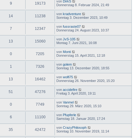
von
DirkS
9
19173
Donnerstag 8. Februar 2024, 21:49
von
kradventure
14
11238
Sonntag 3. Dezember 2023, 10:49
von
fussraste07
7
12347
Donnerstag 24. August 2023, 10:37
von
JvS-105
13
15060
Montag 7. Juni 2021, 16:08
von
Monti
0
7205
Donnerstag 15. April 2021, 12:18
von
golem
1
7326
Sonntag 13. Dezember 2020, 18:55
von
wolfi75
13
16462
Donnerstag 26. November 2020, 15:20
von
accidefire
51
47276
Freitag 3. April 2020, 19:11
von
Vanmel
0
7749
Sonntag 29. März 2020, 15:10
von
Pfupferle
6
11100
Samstag 18. Januar 2020, 17:24
von
CrazyPhilosoph
35
42472
Sonntag 10. November 2019, 11:14