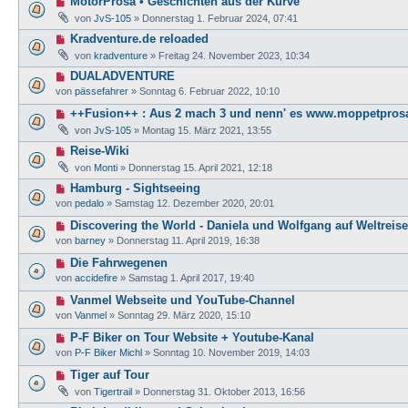
MotorProsa • Geschichten aus der Kurve
von
JvS-105
»
Donnerstag 1. Februar 2024, 07:41
Kradventure.de reloaded
von
kradventure
»
Freitag 24. November 2023, 10:34
DUALADVENTURE
von
pässefahrer
»
Sonntag 6. Februar 2022, 10:10
++Fusion++ : Aus 2 mach 3 und nenn' es www.moppetpros
von
JvS-105
»
Montag 15. März 2021, 13:55
Reise-Wiki
von
Monti
»
Donnerstag 15. April 2021, 12:18
Hamburg - Sightseeing
von
pedalo
»
Samstag 12. Dezember 2020, 20:01
Discovering the World - Daniela und Wolfgang auf Weltreise
von
barney
»
Donnerstag 11. April 2019, 16:38
Die Fahrwegenen
von
accidefire
»
Samstag 1. April 2017, 19:40
Vanmel Webseite und YouTube-Channel
von
Vanmel
»
Sonntag 29. März 2020, 15:10
P-F Biker on Tour Website + Youtube-Kanal
von
P-F Biker Michl
»
Sonntag 10. November 2019, 14:03
Tiger auf Tour
von
Tigertrail
»
Donnerstag 31. Oktober 2013, 16:56