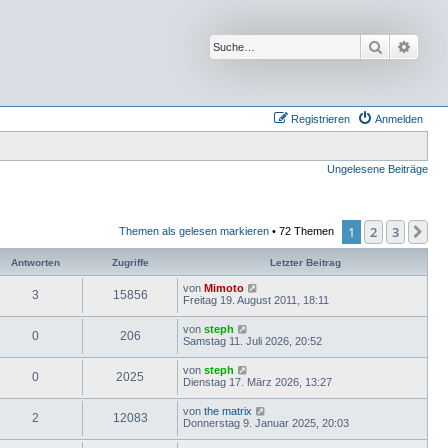
Suche
Erwei
Registrieren
Anmelden
Ungelesene Beiträge
1
2
3
Nä
Themen als gelesen markieren
• 72 Themen
Antworten
Zugriffe
Letzter Beitrag
von
Mimoto
3
15856
Freitag 19. August 2011, 18:11
von
steph
0
206
Samstag 11. Juli 2026, 20:52
von
steph
0
2025
Dienstag 17. März 2026, 13:27
von
the matrix
2
12083
Donnerstag 9. Januar 2025, 20:03