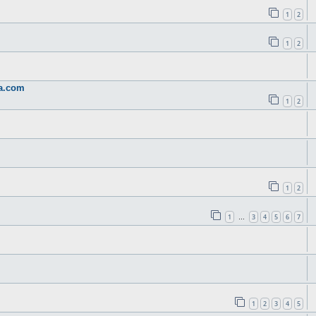
1
2
1
2
a.com
1
2
1
2
1
3
4
5
6
7
…
1
2
3
4
5