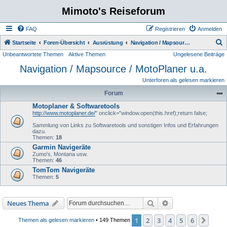
Mimoto's Reiseforum
FAQ
Registrieren
Anmelden
S
Startseite
Foren-Übersicht
Ausrüstung
Navigation / Mapsource / MotoPlaner u.a.
Unbeantwortete Themen
Aktive Themen
Ungelesene Beiträge
u
Navigation / Mapsource / MotoPlaner u.a.
c
h
Unterforen als gelesen markieren
e
Forum
Motoplaner & Softwaretools
http://www.motoplaner.de/
" onclick="window.open(this.href);return false;
Sammlung von Links zu Softwaretools und sonstigen Infos und Erfahrungen
dazu.
Themen:
18
Garmin Navigeräte
Zumo's, Montana usw.
Themen:
46
TomTom Navigeräte
Themen:
5
Suche
Erweiterte Suche
Neues Thema
1
2
3
4
5
6
Näch
Themen als gelesen markieren
• 149 Themen