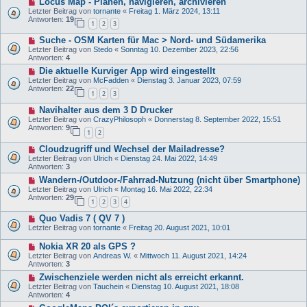
Locus Map - Planen, navigieren, archivieren
Letzter Beitrag von
tornante
«
Freitag 1. März 2024, 13:11
Antworten:
19
1
2
3
Suche - OSM Karten für Mac > Nord- und Südamerika
Letzter Beitrag von
Stedo
«
Sonntag 10. Dezember 2023, 22:56
Antworten:
4
Die aktuelle Kurviger App wird eingestellt
Letzter Beitrag von
McFadden
«
Dienstag 3. Januar 2023, 07:59
Antworten:
22
1
2
3
Navihalter aus dem 3 D Drucker
Letzter Beitrag von
CrazyPhilosoph
«
Donnerstag 8. September 2022, 15:51
Antworten:
9
1
2
Cloudzugriff und Wechsel der Mailadresse?
Letzter Beitrag von
Ulrich
«
Dienstag 24. Mai 2022, 14:49
Antworten:
3
Wandern-/Outdoor-/Fahrrad-Nutzung (nicht über Smartphone)
Letzter Beitrag von
Ulrich
«
Montag 16. Mai 2022, 22:34
Antworten:
29
1
2
3
4
Quo Vadis 7 ( QV 7 )
Letzter Beitrag von
tornante
«
Freitag 20. August 2021, 10:01
Nokia XR 20 als GPS ?
Letzter Beitrag von
Andreas W.
«
Mittwoch 11. August 2021, 14:24
Antworten:
3
Zwischenziele werden nicht als erreicht erkannt.
Letzter Beitrag von
Tauchein
«
Dienstag 10. August 2021, 18:08
Antworten:
4