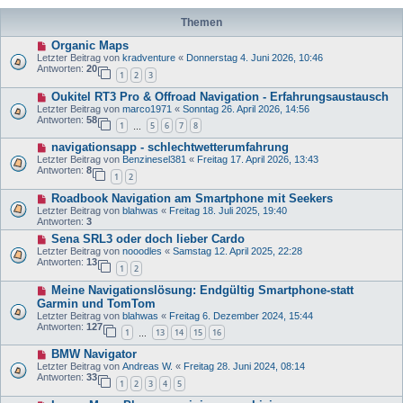
Themen
Organic Maps
Letzter Beitrag von
kradventure
«
Donnerstag 4. Juni 2026, 10:46
Antworten:
20
1
2
3
Oukitel RT3 Pro & Offroad Navigation - Erfahrungsaustausch
Letzter Beitrag von
marco1971
«
Sonntag 26. April 2026, 14:56
Antworten:
58
1
5
6
7
8
…
navigationsapp - schlechtwetterumfahrung
Letzter Beitrag von
Benzinesel381
«
Freitag 17. April 2026, 13:43
Antworten:
8
1
2
Roadbook Navigation am Smartphone mit Seekers
Letzter Beitrag von
blahwas
«
Freitag 18. Juli 2025, 19:40
Antworten:
3
Sena SRL3 oder doch lieber Cardo
Letzter Beitrag von
nooodles
«
Samstag 12. April 2025, 22:28
Antworten:
13
1
2
Meine Navigationslösung: Endgültig Smartphone-statt
Garmin und TomTom
Letzter Beitrag von
blahwas
«
Freitag 6. Dezember 2024, 15:44
Antworten:
127
1
13
14
15
16
…
BMW Navigator
Letzter Beitrag von
Andreas W.
«
Freitag 28. Juni 2024, 08:14
Antworten:
33
1
2
3
4
5