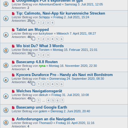
GoogleMaps POI´s exportieren in gpx
Letzter Beitrag von
AdventureDavid
«
Samstag 3. Juli 2021, 12:05
Antworten:
2
Tip: Calimoto, Navi-App für kurvenreiche Strecken
Letzter Beitrag von
Schippy
«
Freitag 2. Juli 2021, 15:24
Antworten:
25
1
2
3
4
Tablet am Mopped
Letzter Beitrag von
luckyloser
«
Mittwoch 7. April 2021, 08:27
Antworten:
46
1
2
3
4
5
6
Wo bist Du? What 3 Words
Letzter Beitrag von
Torsten
«
Montag 15. Februar 2021, 21:01
Antworten:
16
1
2
3
Basecamp 4.8.8 Routen
Letzter Beitrag von
ryna
«
Montag 16. November 2020, 22:30
Antworten:
4
Kyocera Duraforce Pro - Handy als Navi mit Bordstrom
Letzter Beitrag von
Frido
«
Donnerstag 24. September 2020, 08:30
Antworten:
42
1
2
3
4
5
6
Welches Navigationsgerät
Letzter Beitrag von
diekuh
«
Freitag 31. Juli 2020, 10:08
Antworten:
49
1
4
5
6
7
…
Basecamp und Google Earth
Letzter Beitrag von
golem
«
Dienstag 2. Juni 2020, 20:40
Anforderungen an die Navigation
Letzter Beitrag von
ThomasD
«
Freitag 10. April 2020, 11:16
Antworten:
4