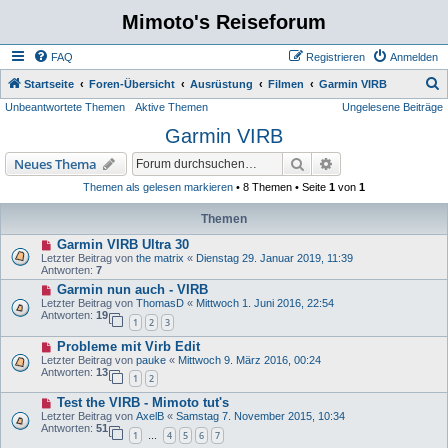
Mimoto's Reiseforum
FAQ
Registrieren
Anmelden
S
Startseite
Foren-Übersicht
Ausrüstung
Filmen
Garmin VIRB
Unbeantwortete Themen
Aktive Themen
Ungelesene Beiträge
u
Garmin VIRB
c
h
Suche
Erweiterte Suche
Neues Thema
e
Themen als gelesen markieren
• 8 Themen • Seite
1
von
1
Themen
Garmin VIRB Ultra 30
Letzter Beitrag von
the matrix
«
Dienstag 29. Januar 2019, 11:39
Antworten:
7
Garmin nun auch - VIRB
Letzter Beitrag von
ThomasD
«
Mittwoch 1. Juni 2016, 22:54
Antworten:
19
1
2
3
Probleme mit Virb Edit
Letzter Beitrag von
pauke
«
Mittwoch 9. März 2016, 00:24
Antworten:
13
1
2
Test the VIRB - Mimoto tut's
Letzter Beitrag von
AxelB
«
Samstag 7. November 2015, 10:34
Antworten:
51
1
4
5
6
7
…