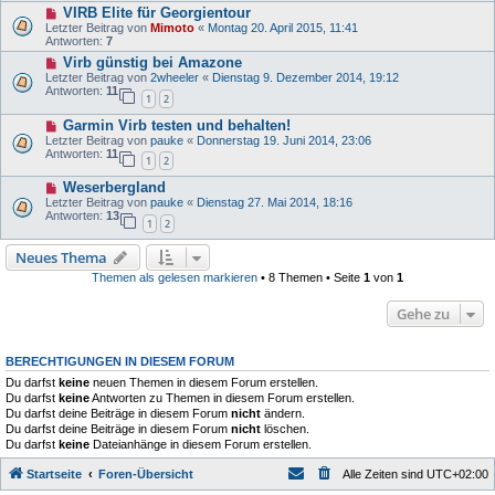
VIRB Elite für Georgientour
Letzter Beitrag von
Mimoto
«
Montag 20. April 2015, 11:41
Antworten:
7
Virb günstig bei Amazone
Letzter Beitrag von
2wheeler
«
Dienstag 9. Dezember 2014, 19:12
Antworten:
11
1
2
Garmin Virb testen und behalten!
Letzter Beitrag von
pauke
«
Donnerstag 19. Juni 2014, 23:06
Antworten:
11
1
2
Weserbergland
Letzter Beitrag von
pauke
«
Dienstag 27. Mai 2014, 18:16
Antworten:
13
1
2
Neues Thema
Themen als gelesen markieren
• 8 Themen • Seite
1
von
1
Gehe zu
BERECHTIGUNGEN IN DIESEM FORUM
Du darfst
keine
neuen Themen in diesem Forum erstellen.
Du darfst
keine
Antworten zu Themen in diesem Forum erstellen.
Du darfst deine Beiträge in diesem Forum
nicht
ändern.
Du darfst deine Beiträge in diesem Forum
nicht
löschen.
Du darfst
keine
Dateianhänge in diesem Forum erstellen.
Startseite
Foren-Übersicht
Alle Zeiten sind
UTC+02:00