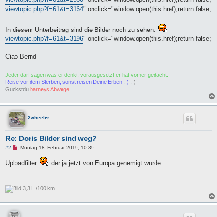
i
t
viewtopic.php?f=61&t=3164
" onclick="window.open(this.href);return false;
r
a
g
In diesem Unterbeitrag sind die Bilder noch zu sehen:
viewtopic.php?f=61&t=3196
" onclick="window.open(this.href);return false;
Ciao Bernd
Jeder darf sagen was er denkt, vorausgesetzt er hat vorher gedacht.
Reise vor dem Sterben, sonst reisen Deine Erben ;-)
;-)
Guckstdu
barneys Abwege
2wheeler
Re: Doris Bilder sind weg?
U
#2
Montag 18. Februar 2019, 10:39
n
g
Uploadfilter
der ja jetzt von Europa genemigt wurde.
e
l
e
s
e
3,3 L /100 km
n
e
r
B
e