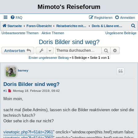
Mimoto's Reiseforum
FAQ
Registrieren
Anmelden
S
Startseite
Foren-Übersicht
Reiseberichte mit Route Fotos und Film
Doris & Lilane entdeckt Amerika
Unbeantwortete Themen
Aktive Themen
Ungelesene Beiträge
u
Doris Bilder sind weg?
c
h
Suche
Erweiterte
Antworten
e
Erster ungelesener Beitrag
• 6 Beiträge • Seite
1
von
1
barney
Doris Bilder sind weg?
U
#1
Montag 18. Februar 2019, 09:42
n
g
Moin moin,
e
l
e
sacht mal (liebe Admins), lassen sich die Bilder reaktivieren oder sind die
s
technisch futsch?
e
n
Oder sehe ich die nur nicht?
e
r
B
viewtopic.php?f=61&t=2961
" onclick="window.open(this.href);return false;
e
viewtopic.php?f=61&t=2960
" onclick="window.open(this.href);return false;