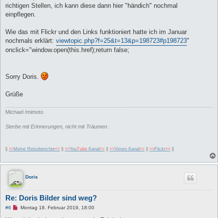
t
richtigen Stellen, ich kann diese dann hier "händich" nochmal
r
einpflegen.
a
g
Wie das mit Flickr und den Links funktioniert hatte ich im Januar
nochmals erklärt:
viewtopic.php?f=25&t=13&p=198723#p198723
"
onclick="window.open(this.href);return false;
Sorry Doris.
Grüße
Michael /mimoto
Sterbe mit Erinnerungen, nicht mit Träumen.
||
>>
Meine Reiseberichte
<<
||
>>
You
Tube
Kanal
<<
||
>>
Vimeo Kanal
<<
||
>>
Flickr
<<
||
Doris
Re: Doris Bilder sind weg?
U
#6
Montag 18. Februar 2019, 18:00
n