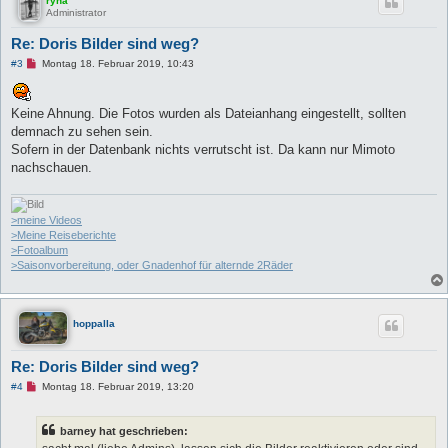
ryna
i
Administrator
t
r
Re: Doris Bilder sind weg?
a
g
U
#3
Montag 18. Februar 2019, 10:43
n
g
e
l
Keine Ahnung. Die Fotos wurden als Dateianhang eingestellt, sollten
e
demnach zu sehen sein.
s
e
Sofern in der Datenbank nichts verrutscht ist. Da kann nur Mimoto
n
nachschauen.
e
r
B
e
i
>meine Videos
t
>Meine Reiseberichte
r
>Fotoalbum
a
>Saisonvorbereitung, oder Gnadenhof für alternde 2Räder
g
hoppalla
Re: Doris Bilder sind weg?
U
#4
Montag 18. Februar 2019, 13:20
n
g
e
barney hat geschrieben:
l
e