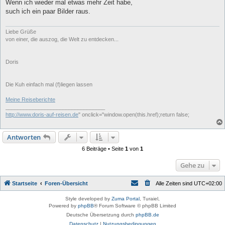
g
Wenn ich wieder mal etwas mehr Zeit habe,
e
such ich ein paar Bilder raus.
l
e
s
e
Liebe Grüße
n
von einer, die auszog, die Welt zu entdecken...
e
r
B
e
Doris
i
t
r
Die Kuh einfach mal (f)liegen lassen
a
g
Meine Reiseberichte
_________________________________
http://www.doris-auf-reisen.de
" onclick="window.open(this.href);return false;
Antworten
6 Beiträge • Seite
1
von
1
Gehe zu
Startseite
Foren-Übersicht
Alle Zeiten sind
UTC+02:00
Style developed by
Zuma Portal
, Turaiel,
Powered by
phpBB
® Forum Software © phpBB Limited
Deutsche Übersetzung durch
phpBB.de
Datenschutz
|
Nutzungsbedingungen