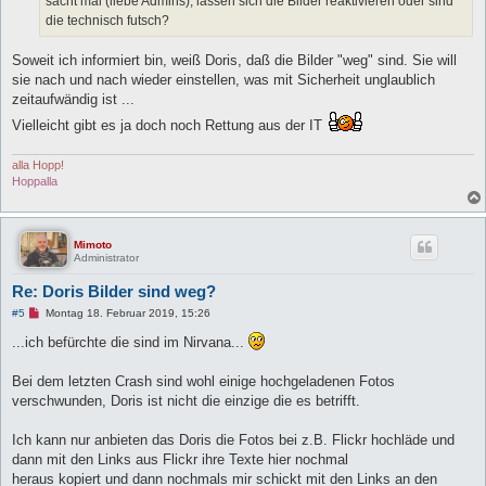
sacht mal (liebe Admins), lassen sich die Bilder reaktivieren oder sind
s
die technisch futsch?
e
n
e
Soweit ich informiert bin, weiß Doris, daß die Bilder "weg" sind. Sie will
r
B
sie nach und nach wieder einstellen, was mit Sicherheit unglaublich
e
zeitaufwändig ist ...
i
t
Vielleicht gibt es ja doch noch Rettung aus der IT
r
a
g
alla Hopp!
Hoppalla
Mimoto
Administrator
Re: Doris Bilder sind weg?
U
#5
Montag 18. Februar 2019, 15:26
n
g
...ich befürchte die sind im Nirvana...
e
l
e
Bei dem letzten Crash sind wohl einige hochgeladenen Fotos
s
verschwunden, Doris ist nicht die einzige die es betrifft.
e
n
e
Ich kann nur anbieten das Doris die Fotos bei z.B. Flickr hochläde und
r
B
dann mit den Links aus Flickr ihre Texte hier nochmal
e
heraus kopiert und dann nochmals mir schickt mit den Links an den
i