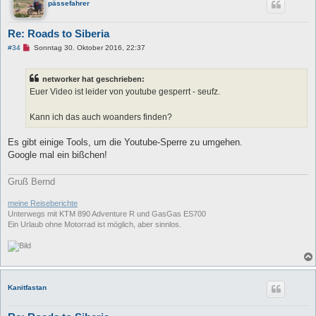
pässefahrer
e
i
t
r
Re: Roads to Siberia
a
U
g
#34
Sonntag 30. Oktober 2016, 22:37
n
g
e
networker hat geschrieben:
l
e
Euer Video ist leider von youtube gesperrt - seufz.
s
e
n
Kann ich das auch woanders finden?
e
r
B
Es gibt einige Tools, um die Youtube-Sperre zu umgehen.
e
Google mal ein bißchen!
i
t
r
Gruß Bernd
a
g
meine Reiseberichte
Unterwegs mit KTM 890 Adventure R und GasGas ES700
Ein Urlaub ohne Motorrad ist möglich, aber sinnlos.
Kanitfastan