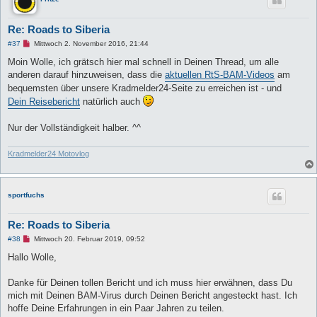
Re: Roads to Siberia
U
#37
Mittwoch 2. November 2016, 21:44
n
g
Moin Wolle, ich grätsch hier mal schnell in Deinen Thread, um alle
e
anderen darauf hinzuweisen, dass die
aktuellen RtS-BAM-Videos
am
l
e
bequemsten über unsere Kradmelder24-Seite zu erreichen ist - und
s
Dein Reisebericht
natürlich auch
e
n
e
Nur der Vollständigkeit halber. ^^
r
B
e
i
Kradmelder24 Motovlog
t
r
a
g
sportfuchs
Re: Roads to Siberia
U
#38
Mittwoch 20. Februar 2019, 09:52
n
g
Hallo Wolle,
e
l
e
Danke für Deinen tollen Bericht und ich muss hier erwähnen, dass Du
s
mich mit Deinen BAM-Virus durch Deinen Bericht angesteckt hast. Ich
e
n
hoffe Deine Erfahrungen in ein Paar Jahren zu teilen.
e