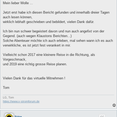
g
Mein lieber Wolle ...
e
l
e
Jetzt erst habe ich diesen Bericht gefunden und innerhalb dreier Tagen
s
auch lesen können,
e
n
wirklich lebhaft geschrieben und bebildert, vielen Dank dafür.
e
r
B
Ich bin nun schwer begeistert davon und nun auch angefixt von der
e
Gegend. (auch wegen Klaustons Berichten...)
i
t
Solche Abenteuer möchte ich auch erleben, mal sehen wann ich es auch
r
verwirkliche, es ist jetzt fest verankert in mir.
a
g
Vielleicht schon 2017 eine kleinere Reise in die Richtung, als
Vorgeschmack,
und 2019 eine richtig grosse Reise planen.
Vielen Dank für das virtuelle Mitnehmen !
Tom
LG, Tom
https://www.v-stromforum.de
Fritze