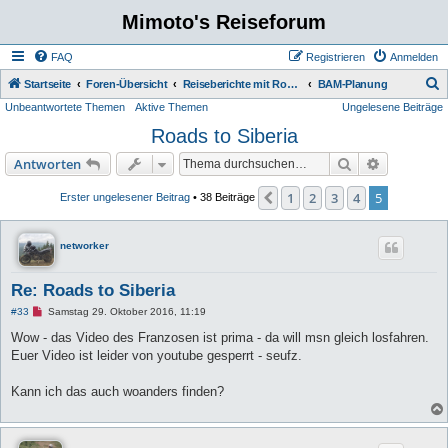
Mimoto's Reiseforum
FAQ
Registrieren
Anmelden
S
Startseite
Foren-Übersicht
Reiseberichte mit Route Fotos und Film
BAM-Planung
Unbeantwortete Themen
Aktive Themen
Ungelesene Beiträge
u
Roads to Siberia
c
h
Suche
Erweiterte
Antworten
e
1
2
3
4
5
Vorherige
Erster ungelesener Beitrag
• 38 Beiträge
networker
Re: Roads to Siberia
U
#33
Samstag 29. Oktober 2016, 11:19
n
g
Wow - das Video des Franzosen ist prima - da will msn gleich losfahren.
e
Euer Video ist leider von youtube gesperrt - seufz.
l
e
s
Kann ich das auch woanders finden?
e
n
e
r
B