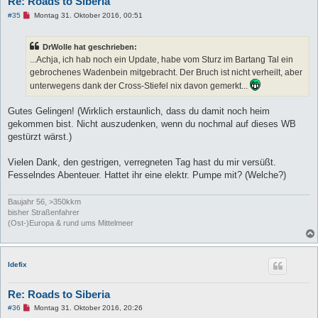
Re: Roads to Siberia
U
#35
Montag 31. Oktober 2016, 00:51
n
g
e
DrWolle hat geschrieben:
l
e
...Achja, ich hab noch ein Update, habe vom Sturz im Bartang Tal ein
s
gebrochenes Wadenbein mitgebracht. Der Bruch ist nicht verheilt, aber
e
n
unterwegens dank der Cross-Stiefel nix davon gemerkt...
e
r
B
Gutes Gelingen! (Wirklich erstaunlich, dass du damit noch heim
e
gekommen bist. Nicht auszudenken, wenn du nochmal auf dieses WB
i
t
gestürzt wärst.)
r
a
g
Vielen Dank, den gestrigen, verregneten Tag hast du mir versüßt.
Fesselndes Abenteuer. Hattet ihr eine elektr. Pumpe mit? (Welche?)
Baujahr 56, >350kkm
bisher Straßenfahrer
(Ost-)Europa & rund ums Mittelmeer
Idefix
Re: Roads to Siberia
U
#36
Montag 31. Oktober 2016, 20:26
n