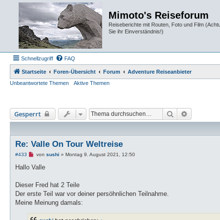
Mimoto's Reiseforum
Reiseberichte mit Routen, Foto und Film (Ach
Sie ihr Einverständnis!)
Schnellzugriff
FAQ
Startseite
Foren-Übersicht
Forum
Adventure Reiseanbieter
Unbeantwortete Themen
Aktive Themen
Suche
Erweiterte
Gesperrt
Re: Valle On Tour Weltreise
U
#433
von
sushi
»
Montag 9. August 2021, 12:50
n
g
Hallo Valle
e
l
e
Dieser Fred hat 2 Teile
s
Der erste Teil war vor deiner persöhnlichen Teilnahme.
e
n
Meine Meinung damals:
e
r
B