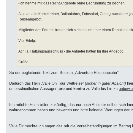
e
-Ich nehme mir das Recht Angebote ohne Begründung zu löschen.
r
B
e
Also an alle Kameltreiber, Ballonfahrer, Fotosafari, Gebirgswanderer, 
i
t
Reiseangebot.
r
a
g
Mitglieder des Forums freuen sich sicher auch über einen Rabatt die si
Viel Erfolg.
Ach ja, Haftungsausschluss - die Anbieter haften für Ihre Angebot.
Grüße
So der begleitende Text zum Bereich „Adventure Reiseanbieter“.
Dadurch das Hein „Valle On Tour Weltreise“
(sicher in guter Absicht)
hier
unterschiedlichen Aussagen
pro
und
kontra
zu Valle bis hin zu
unbewie
Ich möchte Euch bitten zukünftig, das nur noch Anbieter selber sich 
wahrgenommen haben und bewerten und bitte keinerlei Wertungen darüb
Valle Dir möchte ich sagen das mir die Verselbständigungen im Beitrag l