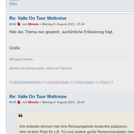
Bilder
Re: Valle On Tour Weltreise
U
#434
von
Mimoto
»
Montag 9. August 2021, 15:24
n
g
Hab das Thema nun gesperrt, ausführliche Erläuterung folgt.
e
l
e
s
Grüße
e
n
e
Michael /mimoto
r
B
e
Sterbe mit Erinnerungen, nicht mit Träumen.
i
t
r
a
||
>>
Meine Reiseberichte
<<
||
>>
You
Tube
Kanal
<<
||
>>
Vimeo Kanal
<<
||
>>
Flickr
<<
||
g
Re: Valle On Tour Weltreise
U
#435
von
Mimoto
»
Montag 9. August 2021, 15:42
n
g
e
l
e
s
-Die Anbieter können hier ihre Reiseangebote kostenfrei platzieren.
e
n
-Hier ist kein Platz für z.B. TUI und andere große Reiseveranstalter, h