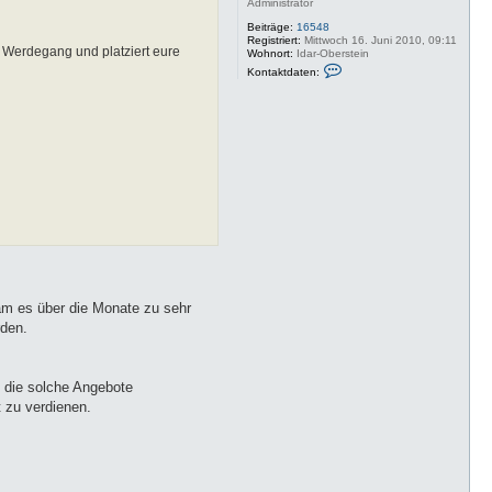
m
Administrator
o
Beiträge:
16548
t
Registriert:
Mittwoch 16. Juni 2010, 09:11
o
n Werdegang und platziert eure
Wohnort:
Idar-Oberstein
K
Kontaktdaten:
o
n
t
a
k
t
d
a
t
e
n
v
o
n
M
i
m
o
kam es über die Monate zu sehr
t
rden.
o
 die solche Angebote
 zu verdienen.