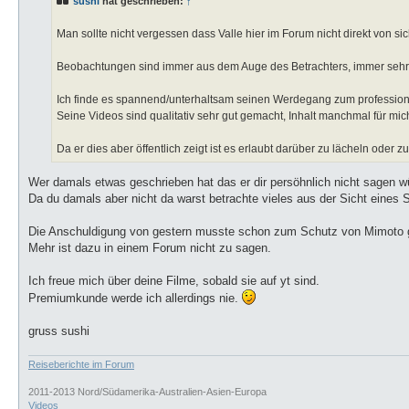
sushi
hat geschrieben:
↑
e
i
t
Man sollte nicht vergessen dass Valle hier im Forum nicht direkt von sic
r
a
g
Beobachtungen sind immer aus dem Auge des Betrachters, immer sehr 
Ich finde es spannend/unterhaltsam seinen Werdegang zum profession
Seine Videos sind qualitativ sehr gut gemacht, Inhalt manchmal für mic
Da er dies aber öffentlich zeigt ist es erlaubt darüber zu lächeln oder z
Wer damals etwas geschrieben hat das er dir persöhnlich nicht sagen wü
Da du damals aber nicht da warst betrachte vieles aus der Sicht eines
Die Anschuldigung von gestern musste schon zum Schutz von Mimoto 
Mehr ist dazu in einem Forum nicht zu sagen.
Ich freue mich über deine Filme, sobald sie auf yt sind.
Premiumkunde werde ich allerdings nie.
gruss sushi
Reiseberichte im Forum
2011-2013 Nord/Südamerika-Australien-Asien-Europa
Videos