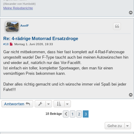
e
(Alexander von Humboldt)
i
Meine Reiseberichte
t
r
a
g
AxelF
Re: 4-rädrige Motorrad Ersatzdroge
U
#18
Montag 1. Juni 2026, 19:33
n
g
Gar nicht mitbekommen, dass hier fast komplett auf 4-Rad-Fahrzeuge
e
umgestellt wurde! Der F-Type taucht auch bei meinen Autowünschen hin
l
e
und wieder auf, natürlich nur das Vor-Facelift.
s
Ist einfach ein toller, kompletter Sportwagen, den man für einen
e
n
vernünftigen Preis bekommen kann.
e
r
B
Daher alles richtig gemacht und ich wünsche immer viel Spaß bei jeder
e
Fahrt!!!
i
t
r
a
Antworten
g
1
2
3
Vorherige
18 Beiträge
Gehe zu