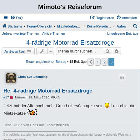
Mimoto's Reiseforum
FAQ
Registrieren
Anmelden
S
Startseite
Foren-Übersicht
Mitgliederbereich (überwiegend für Mitglieder)
Deine Reisefahrzeuge
Autos
Unbeantwortete Themen
Aktive Themen
Ungelesene Beiträge
u
4-rädrige Motorrad Ersatzdroge
c
h
Suche
Erweiterte
Antworten
e
1
2
3
Vorherige
Erster ungelesener Beitrag
• 18 Beiträge
Chris aus Leonding
Re: 4-rädrige Motorrad Ersatzdroge
U
#17
Mittwoch 18. März 2026, 09:40
n
g
Jetzt hat der Alfa noch mehr Grund eifersüchtig zu sein
Tres chic, die
e
l
Mietzekatze
e
s
e
Liebe Grüße von Chris aus Oberösterreich
n
_______________________________________
e
r
Die gefährlichste aller Weltanschauungen ist die Weltanschauung der Leute, welche die Welt nicht
B
angeschaut haben.