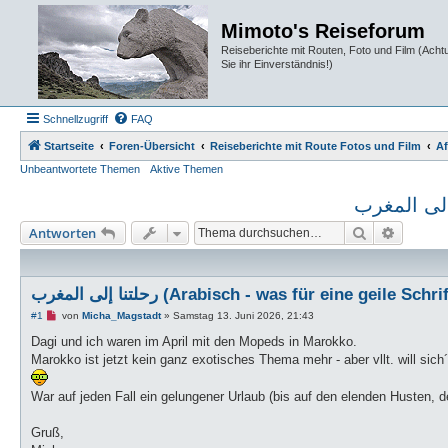
Mimoto's Reiseforum
Reiseberichte mit Routen, Foto und Film (Ach
Sie ihr Einverständnis!)
Schnellzugriff
FAQ
Startseite
Foren-Übersicht
Reiseberichte mit Route Fotos und Film
Af
Unbeantwortete Themen
Aktive Themen
Suche
Erweiter
Antworten
رحلتنا إلى المغرب (Arabisch - was für eine geile 
U
#1
von
Micha_Magstadt
»
Samstag 13. Juni 2026, 21:43
n
g
Dagi und ich waren im April mit den Mopeds in Marokko.
e
Marokko ist jetzt kein ganz exotisches Thema mehr - aber vllt. will si
l
e
s
War auf jeden Fall ein gelungener Urlaub (bis auf den elenden Husten, de
e
n
e
Gruß,
r
B