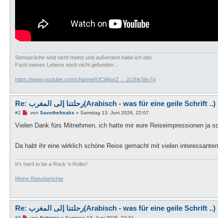
Sinnsprüche sind nicht meins und außerdem habe ich das
Fazit meines Lebens noch nicht gefunden ..
https://www.youtube.com/channel/UCWjuxZ ... Jz2hkS6v7g
Re: رحلتنا إلى المغرب(Arabisch - was für eine geile Schrift ..)
U
#2
von
Savethefreaks
»
Samstag 13. Juni 2026, 22:07
n
g
Vielen Dank fürs Mitnehmen, ich hatte mir eure Reiseimpressionen ja 
e
l
e
Da habt ihr eine wirklich schöne Reise gemacht mit vielen interessan
s
e
n
It's hard to be a Rock 'n Roller!
e
r
B
Meine Reiseberichte
e
i
t
r
a
Re: رحلتنا إلى المغرب(Arabisch - was für eine geile Schrift ..)
g
U
#3
von
Schippy
»
Samstag 13. Juni 2026, 22:31