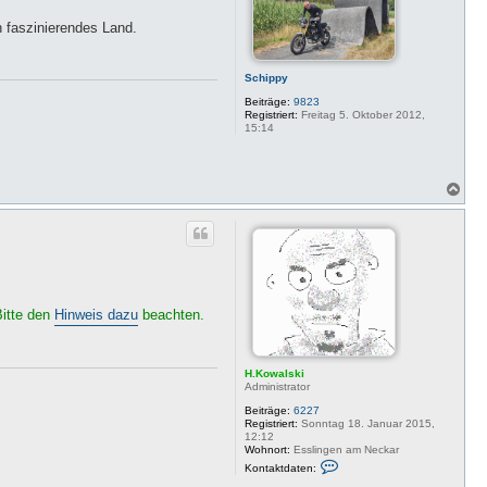
o
b
n faszinierendes Land.
e
n
Schippy
Beiträge:
9823
Registriert:
Freitag 5. Oktober 2012,
15:14
N
a
c
h
o
b
e
n
Bitte den
Hinweis dazu
beachten.
H.Kowalski
Administrator
Beiträge:
6227
Registriert:
Sonntag 18. Januar 2015,
12:12
Wohnort:
Esslingen am Neckar
K
Kontaktdaten:
o