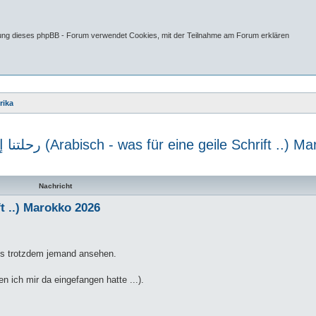
tung dieses phpBB - Forum verwendet Cookies, mit der Teilnahme am Forum erklären
rika
رحلتنا إلى المغرب (Arabisch - was für eine geile Schrift .
te Suche
Nachricht
Schrift ..) Marokko 2026
ch´s trotzdem jemand ansehen.
n ich mir da eingefangen hatte ...).