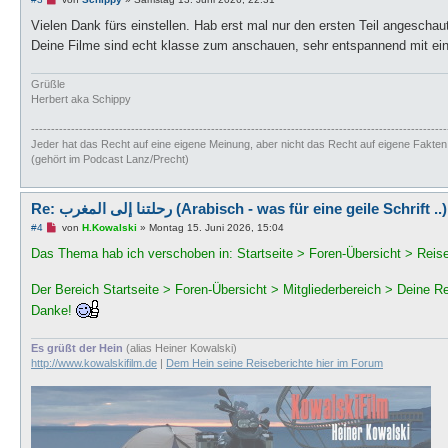
n
g
Vielen Dank fürs einstellen. Hab erst mal nur den ersten Teil angeschau
e
Deine Filme sind echt klasse zum anschauen, sehr entspannend mit ein
l
e
s
e
Grüßle
n
Herbert aka Schippy
e
r
--------------------------------------------------------------------------------------------------------
B
e
Jeder hat das Recht auf eine eigene Meinung, aber nicht das Recht auf eigene Fakten
i
(gehört im Podcast Lanz/Precht)
t
r
a
g
Re: رحلتنا إلى المغرب (Arabisch - was für eine geile Sch
U
#4
von
H.Kowalski
»
Montag 15. Juni 2026, 15:04
n
g
Das Thema hab ich verschoben in: Startseite > Foren-Übersicht > Reise
e
l
e
Der Bereich Startseite > Foren-Übersicht > Mitgliederbereich > Deine Re
s
Danke!
e
n
e
r
Es grüßt der Hein
(alias Heiner Kowalski)
B
http://www.kowalskifilm.de
|
Dem Hein seine Reiseberichte hier im Forum
e
i
t
r
a
g