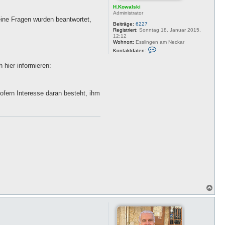
H.Kowalski
Administrator
eine Fragen wurden beantwortet,
Beiträge:
6227
Registriert:
Sonntag 18. Januar 2015,
12:12
Wohnort:
Esslingen am Neckar
K
Kontaktdaten:
o
n
 hier informieren:
t
a
k
t
d
fern Interesse daran besteht, ihm
a
t
e
n
v
o
n
H
.
K
o
w
a
l
s
k
N
i
a
c
h
o
b