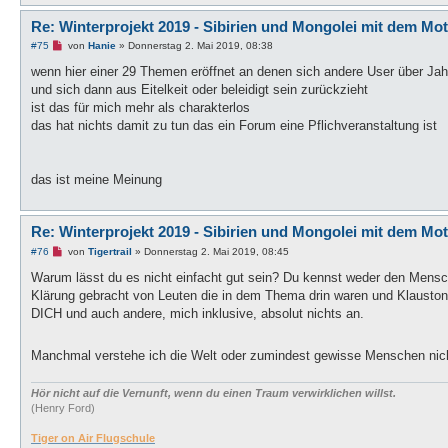
a
g
Re: Winterprojekt 2019 - Sibirien und Mongolei mit dem Mo
U
#75
von
Hanie
»
Donnerstag 2. Mai 2019, 08:38
n
g
wenn hier einer 29 Themen eröffnet an denen sich andere User über Jahr
e
und sich dann aus Eitelkeit oder beleidigt sein zurückzieht
l
e
ist das für mich mehr als charakterlos
s
das hat nichts damit zu tun das ein Forum eine Pflichveranstaltung ist
e
n
e
r
B
das ist meine Meinung
e
i
t
r
Re: Winterprojekt 2019 - Sibirien und Mongolei mit dem Mo
a
g
U
#76
von
Tigertrail
»
Donnerstag 2. Mai 2019, 08:45
n
g
Warum lässt du es nicht einfacht gut sein? Du kennst weder den Mens
e
Klärung gebracht von Leuten die in dem Thema drin waren und Klauston
l
e
DICH und auch andere, mich inklusive, absolut nichts an.
s
e
n
Manchmal verstehe ich die Welt oder zumindest gewisse Menschen nic
e
r
B
Hör nicht auf die Vernunft, wenn du einen Traum verwirklichen willst.
e
i
(Henry Ford)
t
r
Tiger on Air Flugschule
a