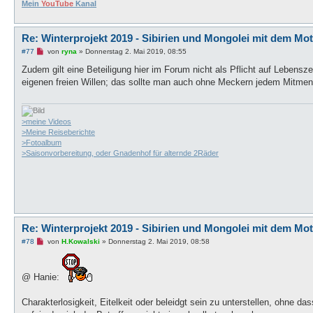
Mein
YouTube
Kanal
g
Re: Winterprojekt 2019 - Sibirien und Mongolei mit dem Mo
U
#77
von
ryna
»
Donnerstag 2. Mai 2019, 08:55
n
g
Zudem gilt eine Beteiligung hier im Forum nicht als Pflicht auf Lebenszei
e
eigenen freien Willen; das sollte man auch ohne Meckern jedem Mitme
l
e
s
e
n
>meine Videos
e
>Meine Reiseberichte
r
>Fotoalbum
B
e
>Saisonvorbereitung, oder Gnadenhof für alternde 2Räder
i
t
r
a
g
Re: Winterprojekt 2019 - Sibirien und Mongolei mit dem Mo
U
#78
von
H.Kowalski
»
Donnerstag 2. Mai 2019, 08:58
n
g
e
l
@ Hanie:
e
s
e
Charakterlosigkeit, Eitelkeit oder beleidgt sein zu unterstellen, ohne 
n