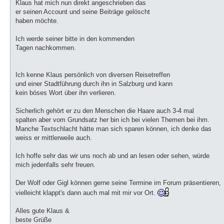
g
Klaus hat mich nun direkt angeschrieben das
e
er seinen Account und seine Beiträge gelöscht
l
e
haben möchte.
s
e
n
Ich werde seiner bitte in den kommenden
e
Tagen nachkommen.
r
B
e
i
t
Ich kenne Klaus persönlich von diversen Reisetreffen
r
und einer Stadtführung durch ihn in Salzburg und kann
a
g
kein böses Wort über ihn verlieren.
Sicherlich gehört er zu den Menschen die Haare auch 3-4 mal
spalten aber vom Grundsatz her bin ich bei vielen Themen bei ihm.
Manche Textschlacht hätte man sich sparen können, ich denke das
weiss er mittlerweile auch.
Ich hoffe sehr das wir uns noch ab und an lesen oder sehen, würde
mich jedenfalls sehr freuen.
Der Wolf oder Gigl können gerne seine Termine im Forum präsentieren,
vielleicht klappt's dann auch mal mit mir vor Ort.
Alles gute Klaus &
beste Grüße