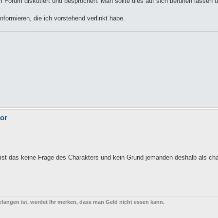
m Forum diskutiert und besprochen. Man sollte dies auf sich beruhen lassen 
informieren, die ich vorstehend verlinkt habe.
tor
t ist das keine Frage des Charakters und kein Grund jemanden deshalb als ch
 gefangen ist, werdet Ihr merken, dass man Geld nicht essen kann.