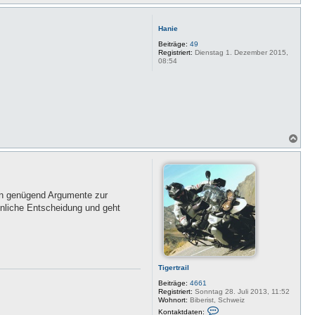
a
c
h
Hanie
o
b
Beiträge:
49
e
Registriert:
Dienstag 1. Dezember 2015,
08:54
n
N
a
c
h
o
b
un genügend Argumente zur
e
n
nliche Entscheidung und geht
Tigertrail
Beiträge:
4661
Registriert:
Sonntag 28. Juli 2013, 11:52
Wohnort:
Biberist, Schweiz
K
Kontaktdaten: