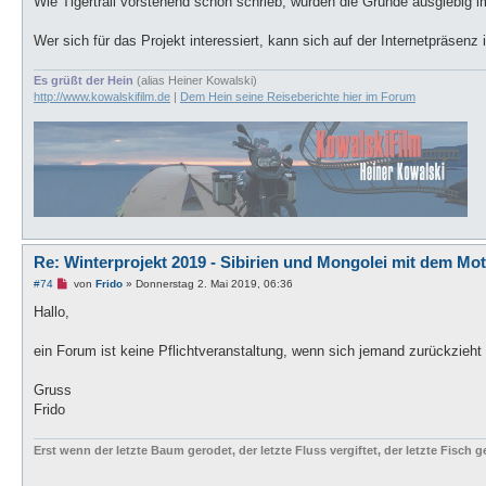
Wie Tigertrail vorstehend schon schrieb, wurden die Gründe ausgiebig i
e
i
t
Wer sich für das Projekt interessiert, kann sich auf der Internetpräsenz 
r
a
g
Es grüßt der Hein
(alias Heiner Kowalski)
http://www.kowalskifilm.de
|
Dem Hein seine Reiseberichte hier im Forum
Re: Winterprojekt 2019 - Sibirien und Mongolei mit dem Mo
U
#74
von
Frido
»
Donnerstag 2. Mai 2019, 06:36
n
g
Hallo,
e
l
e
ein Forum ist keine Pflichtveranstaltung, wenn sich jemand zurückzieh
s
e
n
Gruss
e
Frido
r
B
e
Erst wenn der letzte Baum gerodet, der letzte Fluss vergiftet, der letzte Fisch
i
t
r