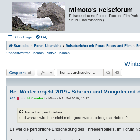
Mimoto's Reiseforum
Reiseberichte mit Routen, Foto und Film (Ach
Sie ihr Einverständnis!)
Schnellzugriff
FAQ
Startseite
Foren-Übersicht
Reiseberichte mit Route Fotos und Film
Er
Unbeantwortete Themen
Aktive Themen
Winte
Suche
Erweiterte
Gesperrt
Re: Winterprojekt 2019 - Sibirien und Mongolei mit
U
#73
von
H.Kowalski
»
Mittwoch 1. Mai 2019, 18:25
n
g
e
Hanie hat geschrieben:
l
e
und warum wird hier nicht mehr geantwortet oder geschrieben ?
s
e
n
Es war die persönliche Entscheidung des Threaderstellers, im Forum nic
e
r
B