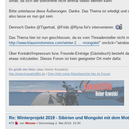
unfair, da sich der Betroffene nicht einmal selbst wehren kann.
e
r
B
Bitte unterlasse diese Äußerungen. Danke. Das Thema ist erledigt und 
e
i
also lasse es nun gut sein.
t
r
a
Dennoch Danke @Tigertrail, @Frido @Ryna für's intervenieren.
g
Das Thema hier ist nun geschlossen, da es vom Threadersteller nicht me
http://www.klausmotorreise.com/winter-2 ... -mongolei/
" onclick="window.
Über Kontakt/Impressum bzw. Freunde-Einträge (Gästebuch) besteht dar
etwas mitzuteilen. Dieses Forum ist kein geeigneter Ort mehr dafür.
Es grüßt der Hein
(alias Heiner Kowalski)
http://www.kowalskifilm.de
|
Dem Hein seine Reiseberichte hier im Forum
Re: Winterprojekt 2019 - Sibirien und Mongolei mit dem Mo
U
#79
von
Mimoto
»
Donnerstag 2. Mai 2019, 10:30
n