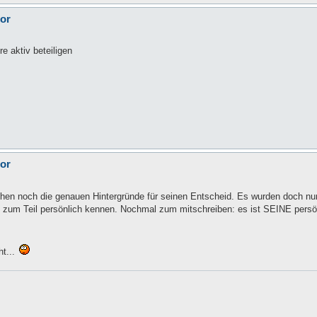
tor
e aktiv beteiligen
tor
chen noch die genauen Hintergründe für seinen Entscheid. Es wurden doch n
 zum Teil persönlich kennen. Nochmal zum mitschreiben: es ist SEINE persö
ht...