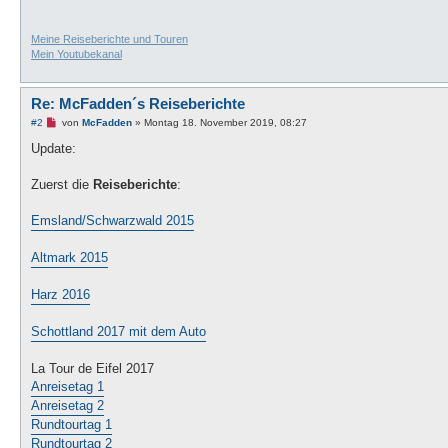
Meine Reiseberichte und Touren
Mein Youtubekanal
Re: McFadden´s Reiseberichte
U
#2
von
McFadden
»
Montag 18. November 2019, 08:27
n
g
Update:
e
l
e
Zuerst die
Reiseberichte
:
s
e
n
Emsland/Schwarzwald 2015
e
r
B
Altmark 2015
e
i
t
Harz 2016
r
a
g
Schottland 2017 mit dem Auto
La Tour de Eifel 2017
Anreisetag 1
Anreisetag 2
Rundtourtag 1
Rundtourtag 2