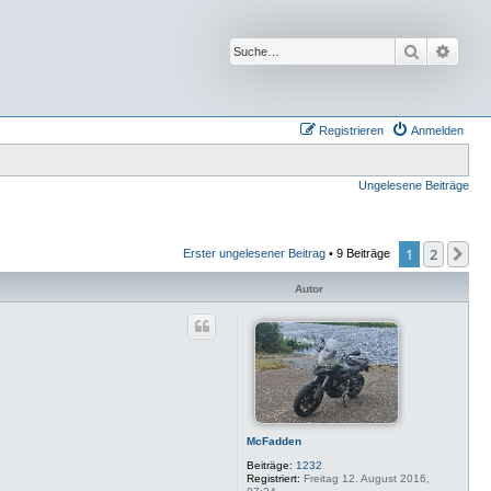
Suche
Erwei
Registrieren
Anmelden
Ungelesene Beiträge
1
2
Nä
Erster ungelesener Beitrag
• 9 Beiträge
Autor
McFadden
Beiträge:
1232
Registriert:
Freitag 12. August 2016,