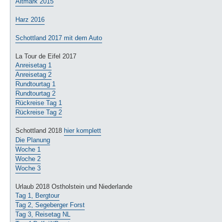
Altmark 2015
e
i
t
Harz 2016
r
a
g
Schottland 2017 mit dem Auto
La Tour de Eifel 2017
Anreisetag 1
Anreisetag 2
Rundtourtag 1
Rundtourtag 2
Rückreise Tag 1
Rückreise Tag 2
Schottland 2018
hier komplett
Die Planung
Woche 1
Woche 2
Woche 3
Urlaub 2018 Ostholstein und Niederlande
Tag 1, Bergtour
Tag 2, Segeberger Forst
Tag 3, Reisetag NL