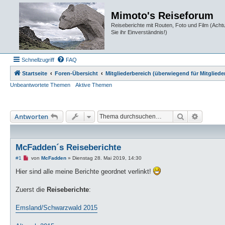
Mimoto's Reiseforum
Reiseberichte mit Routen, Foto und Film (Ach
Sie ihr Einverständnis!)
Schnellzugriff
FAQ
Startseite
Foren-Übersicht
Mitgliederbereich (überwiegend für Mitgliede
Unbeantwortete Themen
Aktive Themen
Suche
Erweiter
Antworten
McFadden´s Reiseberichte
U
#1
von
McFadden
»
Dienstag 28. Mai 2019, 14:30
n
g
Hier sind alle meine Berichte geordnet verlinkt!
e
l
e
Zuerst die
Reiseberichte
:
s
e
n
Emsland/Schwarzwald 2015
e
r
B